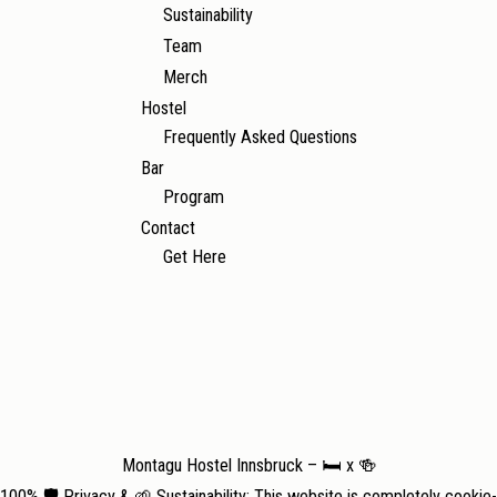
Sustainability
Team
Merch
Hostel
Frequently Asked Questions
Bar
Program
Contact
Get Here
Montagu Hostel Innsbruck – 🛏️ x 🍻
100% 🛡️ Privacy & 🌱 Sustainability: This website is completely cookie-